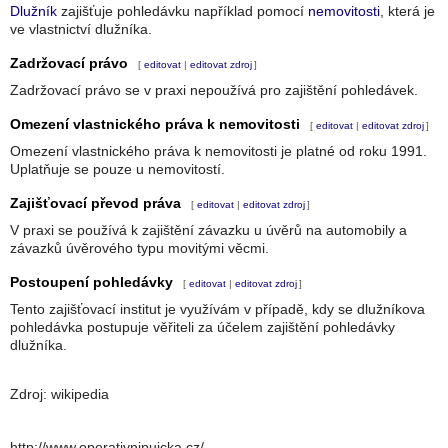
Dlužník
zajišťuje pohledávku například pomocí
nemovitosti
, která je
ve vlastnictví dlužníka.
Zadržovací právo
[
editovat
|
editovat zdroj
]
Zadržovací právo se v praxi nepoužívá pro zajištění pohledávek.
Omezení vlastnického práva k nemovitosti
[
editovat
|
editovat zdroj
]
Omezení vlastnického práva k nemovitosti je platné od roku 1991.
Uplatňuje se pouze u nemovitostí.
Zajišťovací převod práva
[
editovat
|
editovat zdroj
]
V praxi se používá k zajištění závazku u úvěrů na automobily a
závazků úvěrového typu movitými věcmi.
Postoupení pohledávky
[
editovat
|
editovat zdroj
]
Tento zajišťovací institut je využívám v případě, kdy se dlužníkova
pohledávka postupuje věřiteli za účelem zajištění pohledávky
dlužníka.
Zdroj: wikipedia
http://www.operativnipujcka.cz/