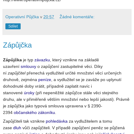
Operativní Půjčka
v
20:57
Žádné komentáře:
Sdílet
Zápůjčka
Zápůjčka
je typ
závazku
, který vznikne na základě
uzavření
smlouvy
o zapůjčení zastupitelné věci. Díky
ní
zapůjčitel
přenechá
vydlužiteli
určité množství věcí určených
druhově, zejména
peníze
, a vydlužitel se je zaváže po uplynutí
dohodnuté doby vrátit, případně zaplatit navíc i
stanovené
úroky
(při nepeněžité zápůjčce stále věci stejného
druhu, ale v přiměřeně větším množství nebo lepší jakosti). Právně
je zápůjčka jako typová smlouva upravena v § 2390-
2394
občanského zákoníku
.
Zapůjčiteli tak vznikne
pohledávka
za vydlužitelem a tomu
zase
dluh
vůči zapůjčiteli. V případě zapůjčení peněz se půjčená