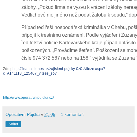
zálohy. „Pokud firma na výzvu k vrácení zálohy nere
Vedlichové nic jiného než podat žalobu k soudu,“ dop
Případ teď řeší hospodářská kriminálka v Chebu, poš
připojit k trestnímu oznámení. Podle vyjádření Zuzan
ředitelství policie Karlovarského kraje případ ohlásilo
poškozených. „Provádíme šetření. Poškození se mohou
čísle 974 372 567 nebo na 158,“ vyjádřila se Zuzana 
Zdroj:
http://finance.idnes.cz/zajisteni-pujcky-0z0-/viteze.aspx?
c=A141118_125407_viteze_sov
http://www.operativnipujcka.cz/
Operativní Půjčka
v
21:05
1 komentář:
Sdílet