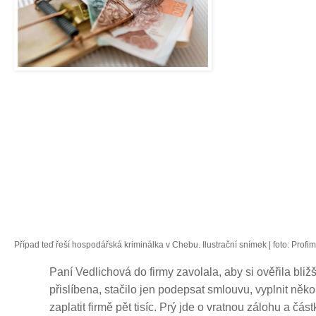
Případ teď řeší hospodářská kriminálka v Chebu. Ilustrační snímek
| foto:
Profim
Paní Vedlichová do firmy zavolala, aby si ověřila bliž
přislíbena, stačilo jen podepsat smlouvu, vyplnit něko
zaplatit firmě pět tisíc. Prý jde o vratnou zálohu a čá