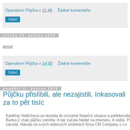
Operativní Půjčka
v
11:48
Žádné komentáře:
Sdílet
středa 13. května 2015
tesst
Operativní Půjčka
v
14:50
Žádné komentáře:
Sdílet
pondělí 11. května 2015
Půjčku přislíbili, ale nezajistili. Inkasovali
za to pět tisíc
Kateřina Vedlichová se dostala do svízelné finanční situace a potřebovala n
Banka jí však půjčku zamítla. A tak začala hledat na internetu. A našla. Pů
zavolat, hlásala na svých webových stránkách firma CM Company s.r.o.