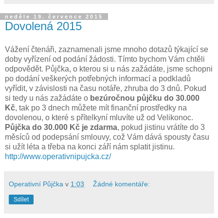
neděle 19. července 2015
Dovolená 2015
Vážení čtenáři, zaznamenali jsme mnoho dotazů týkající se
doby vyřízení od podání žádosti. Tímto bychom Vám chtěli
odpovědět. Půjčka, o kterou si u nás zažádáte, jsme schopni
po dodání veškerých potřebných informací a podkladů
vyřídit, v závislosti na času notáře, zhruba do 3 dnů. Pokud
si tedy u nás zažádáte o
bezúročnou půjčku do 30.000
Kč
, tak po 3 dnech můžete mít finanční prostředky na
dovolenou, o které s přítelkyní mluvíte už od Velikonoc.
Půjčka do 30.000 Kč je zdarma
, pokud jistinu vrátíte do 3
měsíců od podepsání smlouvy, což Vám dává spousty času
si užít léta a třeba na konci září nám splatit jistinu.
http://www.operativnipujcka.cz/
Operativní Půjčka
v
1:03
Žádné komentáře:
Sdílet