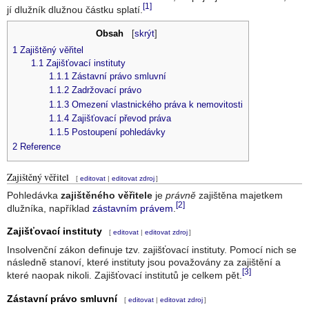
[1]
jí dlužník dlužnou částku splatí.
Obsah
[
skrýt
]
1
Zajištěný věřitel
1.1
Zajišťovací instituty
1.1.1
Zástavní právo smluvní
1.1.2
Zadržovací právo
1.1.3
Omezení vlastnického práva k nemovitosti
1.1.4
Zajišťovací převod práva
1.1.5
Postoupení pohledávky
2
Reference
Zajištěný věřitel
[
editovat
|
editovat zdroj
]
Pohledávka
zajištěného věřitele
je
právně
zajištěna majetkem
[2]
dlužníka, například
zástavním právem
.
Zajišťovací instituty
[
editovat
|
editovat zdroj
]
Insolvenční zákon definuje tzv. zajišťovací instituty. Pomocí nich se
následně stanoví, které instituty jsou považovány za zajištění a
[3]
které naopak nikoli. Zajišťovací institutů je celkem pět.
Zástavní právo smluvní
[
editovat
|
editovat zdroj
]