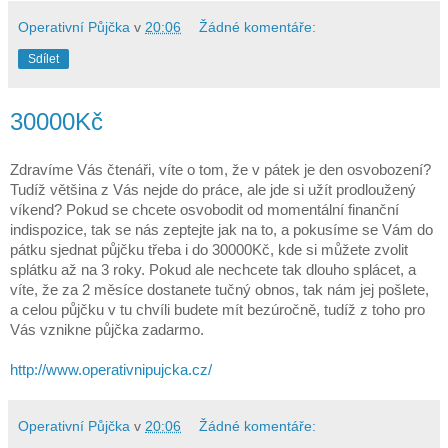
Operativní Půjčka
v
20:06
Žádné komentáře:
Sdílet
30000Kč
Zdravíme Vás čtenáři, víte o tom, že v pátek je den osvobození?
Tudíž většina z Vás nejde do práce, ale jde si užít prodloužený
víkend? Pokud se chcete osvobodit od momentální finanční
indispozice, tak se nás zeptejte jak na to, a pokusíme se Vám do
pátku sjednat půjčku třeba i do 30000Kč, kde si můžete zvolit
splátku až na 3 roky. Pokud ale nechcete tak dlouho splácet, a
víte, že za 2 měsíce dostanete tučný obnos, tak nám jej pošlete,
a celou půjčku v tu chvíli budete mít bezúročně, tudíž z toho pro
Vás vznikne půjčka zadarmo.
http://www.operativnipujcka.cz/
Operativní Půjčka
v
20:06
Žádné komentáře: