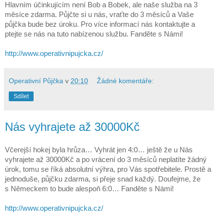
Hlavním účinkujícím není Bob a Bobek, ale naše služba na 3
měsíce zdarma. Půjčte si u nás, vraťte do 3 měsíců a Vaše
půjčka bude bez úroku. Pro více informací nás kontaktujte a
ptejte se nás na tuto nabízenou službu. Fanděte s Námi!
http://www.operativnipujcka.cz/
Operativní Půjčka
v
20:10
Žádné komentáře:
Sdílet
Nás vyhrajete až 30000Kč
Včerejší hokej byla hrůza… Vyhrát jen 4:0… ještě že u Nás
vyhrajete až 30000Kč a po vrácení do 3 měsíců neplatíte žádný
úrok, tomu se říká absolutní výhra, pro Vás spotřebitele. Prostě a
jednoduše, půjčku zdarma, si přeje snad každý. Doufejme, že
s Německem to bude alespoň 6:0… Fanděte s Námi!
http://www.operativnipujcka.cz/