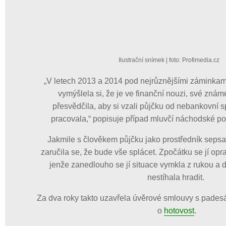
Ilustrační snímek
| foto:
Profimedia.cz
„V letech 2013 a 2014 pod nejrůznějšími záminkami,
vymýšlela si, že je ve finanční nouzi, své zná
přesvědčila, aby si vzali půjčku od nebankovní s
pracovala,“ popisuje případ mluvčí náchodské po
Jakmile s člověkem půjčku jako prostředník sepsa
zaručila se, že bude vše splácet. Zpočátku se jí opra
jenže zanedlouho se jí situace vymkla z rukou a
nestíhala hradit.
Za dva roky takto uzavřela úvěrové smlouvy s padesát
o
hotovost
.