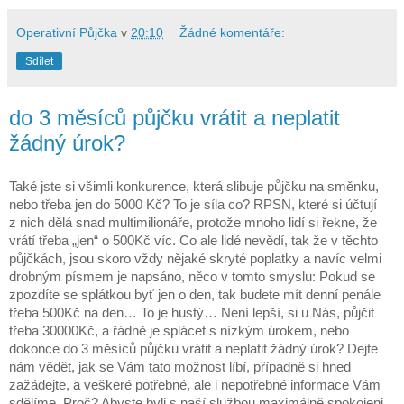
Operativní Půjčka
v
20:10
Žádné komentáře:
Sdílet
do 3 měsíců půjčku vrátit a neplatit
žádný úrok?
Také jste si všimli konkurence, která slibuje půjčku na směnku,
nebo třeba jen do 5000 Kč? To je síla co? RPSN, které si účtují
z nich dělá snad multimilionáře, protože mnoho lidí si řekne, že
vrátí třeba „jen“ o 500Kč víc. Co ale lidé nevědí, tak že v těchto
půjčkách, jsou skoro vždy nějaké skryté poplatky a navíc velmi
drobným písmem je napsáno, něco v tomto smyslu: Pokud se
zpozdíte se splátkou byť jen o den, tak budete mít denní penále
třeba 500Kč na den… To je hustý… Není lepší, si u Nás, půjčit
třeba 30000Kč, a řádně je splácet s nízkým úrokem, nebo
dokonce do 3 měsíců půjčku vrátit a neplatit žádný úrok? Dejte
nám vědět, jak se Vám tato možnost líbí, případně si hned
zažádejte, a veškeré potřebné, ale i nepotřebné informace Vám
sdělíme. Proč? Abyste byli s naší službou maximálně spokojeni,