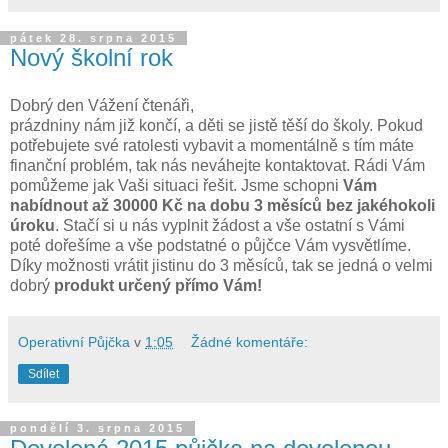
pátek 28. srpna 2015
Nový školní rok
Dobrý den Vážení čtenáři,
prázdniny nám již končí, a děti se jistě těší do školy. Pokud
potřebujete své ratolesti vybavit a momentálně s tím máte
finanční problém, tak nás neváhejte kontaktovat. Rádi Vám
pomůžeme jak Vaši situaci řešit. Jsme schopni
Vám
nabídnout až 30000 Kč na dobu 3 měsíců bez jakéhokoli
úroku
. Stačí si u nás vyplnit žádost a vše ostatní s Vámi
poté dořešíme a vše podstatné o půjčce Vám vysvětlíme.
Díky možnosti vrátit jistinu do 3 měsíců, tak se jedná o velmi
dobrý
produkt určený přímo Vám!
Operativní Půjčka
v
1:05
Žádné komentáře:
Sdílet
pondělí 3. srpna 2015