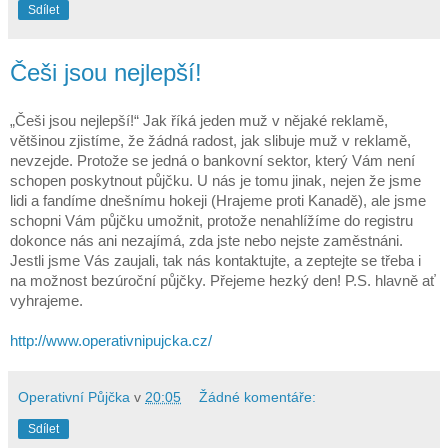
Sdílet
Češi jsou nejlepší!
„Češi jsou nejlepší!“ Jak říká jeden muž v nějaké reklamě,
většinou zjistíme, že žádná radost, jak slibuje muž v reklamě,
nevzejde. Protože se jedná o bankovní sektor, který Vám není
schopen poskytnout půjčku. U nás je tomu jinak, nejen že jsme
lidi a fandíme dnešnímu hokeji (Hrajeme proti Kanadě), ale jsme
schopni Vám půjčku umožnit, protože nenahlížíme do registru
dokonce nás ani nezajímá, zda jste nebo nejste zaměstnáni.
Jestli jsme Vás zaujali, tak nás kontaktujte, a zeptejte se třeba i
na možnost bezúroční půjčky. Přejeme hezký den! P.S. hlavně ať
vyhrajeme.
http://www.operativnipujcka.cz/
Operativní Půjčka
v
20:05
Žádné komentáře:
Sdílet