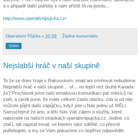
a v případě další potřeby k nám příště šli na jistotu…
http://www.operativnipujcka.cz/
Operativní Půjčka
v
20:09
Žádné komentáře:
Sdílet
Nejslabší hráč v naší skupině
To že se dnes hraje s Rakouskem, snad ani zmiňovat nebudeme.
Nejslabší hráč v naší skupině… uf… no lepší než druhá Kanada
že? Procházeli jsme naší emailovou komunikaci pár měsíců na
zpět, a zjistili jsme, že máte celkem často otázku, zda si od nás
můžete půjčit další zápůjčku, když jste u Nás jednu už MĚLI.
Samozřejmě že ano, a těší Nás Váš zájem o služby, které
naleznete na našich stránkách operativnipujcka.cz. Jediné, co
stačí, tak napsat email, ve kterém nám sdělíte, co přesně
potřebujete, a my se Vám pokusíme co nejdříve odpovědět.