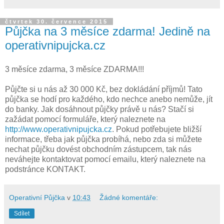
čtvrtek 30. července 2015
Půjčka na 3 měsíce zdarma! Jedině na
operativnipujcka.cz
3 měsíce zdarma, 3 měsíce ZDARMA!!!
Půjčte si u nás až 30 000 Kč, bez dokládání příjmů! Tato
půjčka se hodí pro každého, kdo nechce anebo nemůže, jít
do banky. Jak dosáhnout půjčky právě u nás? Stačí si
zažádat pomocí formuláře, který naleznete na
http:
//www.operativnipujcka.cz
.
Pokud potřebujete bližší
informace, třeba jak půjčka probíhá, nebo zda si můžete
nechat půjčku dovést obchodním zástupcem, tak nás
neváhejte kontaktovat pomocí emailu, který naleznete na
podstránce KONTAKT.
Operativní Půjčka
v
10:43
Žádné komentáře:
Sdílet