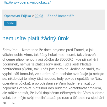
http://www.operativnipujcka.cz/
Operativní Půjčka
v
20:08
Žádné komentáře:
Sdílet
nemusíte platit žádný úrok
Zdravíme… Krom toho že dnes hrajeme proti Francii, a jak
všichni dobře víme, tak žáby hokej moc neumí, tak zároveň
chceme připomenout naši půjčku do 30000Kč, kde při splnění
podmínek, nemusíte platit žádný úrok. Tudíž jestli hledáte
bezúročnou půjčku, tak u nás jste správně. Jediné co stačí, tak
vyplnit náš formulář, ve kterém nám necháte své údaje (a nebojte
se, nikdo cizí to nikdy číst nebude, tedy pokud nepočítáme Nás,
operativní půjčku), a po odeslání se Vám budeme snažit co
nejrychleji věnovat. Většinou Vás budeme kontaktovat emailem,
ale může se stát, že kvůli doplněním některých dat, Vám budeme
volat, tak mějte svůj mobilní aparát po ruce a těšte se na sjednání
termínu.