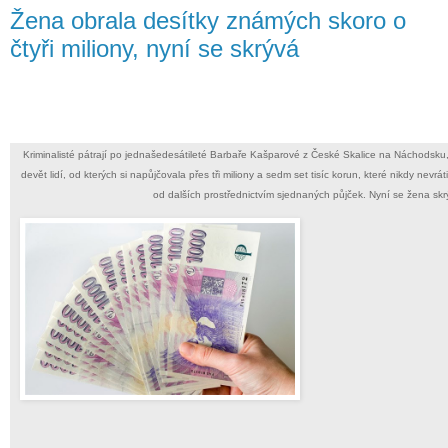
Žena obrala desítky známých skoro o
čtyři miliony, nyní se skrývá
Kriminalisté pátrají po jednašedesátileté Barbaře Kašparové z České Skalice na Náchodsk
devět lidí, od kterých si napůjčovala přes tři miliony a sedm set tisíc korun, které nikdy nevrát
od dalších prostřednictvím sjednaných půjček. Nyní se žena skrý