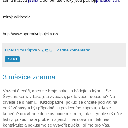
suma nazývá
jistina
a dohodnuté úroky jsou pak její
příslušenství
.
zdroj: wikipedia
http://www.operativnipujcka.cz/
Operativní Půjčka
v
20:56
Žádné komentáře:
Sdílet
3 měsíce zdarma
Vážení čtenáři, dnes se hraje hokej, a hádejte s kým… Se
Švýcarskem… Také jste zvědaví, jak to večer dopadne? No
dívejte se s námi… Každopádně, pokud se chcete podívat na
další zápasy a být případně i u posledního zápasu, kdy se
konečně dozvíme kdo letos bude mistrem, tak si rychle sežeňte
lístky, pokud máte problém s jejich financováním, tak nás
kontaktujte a pokusíme se vytvořit půjčku, přímo pro Vás.