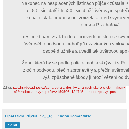
Nakonec na nesplacených jistinách půjček zůstala Kaš
a 180 tisíc, dalších 530 tisíc dluží úvěrovým spole
situace stala neúnosnou, zmizela a před svými věřite
dodala Prachařová.
Trestně stíháni však budou i podvedení, kteří se svý
úvěrového podvodu, neboť při uzavíraných smluv uv
osobě dlužníka a uvedli tak úvěrovou spo
Ženu, která by se podle policie mohla skrývat i v Pol
zločin podvodu, přečin zpronevěry a přečin úvěrov
výši způsobené škody jí hrozí vězení od dv
Zdroj:
http://hradec.idnes.cz/zena-obrala-desitky-znamych-skoro-o-ctyri-miliony-
fsf-/hradec-zpravy.aspx?c=A150506_134745_hradec-zpravy_pos
Operativní Půjčka
v
21:02
Žádné komentáře:
Sdílet