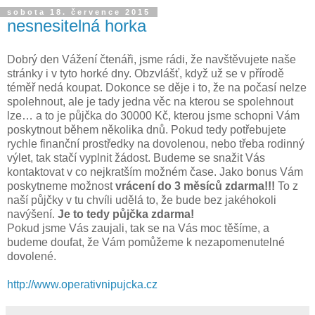
sobota 18. července 2015
nesnesitelná horka
Dobrý den Vážení čtenáři, jsme rádi, že navštěvujete naše
stránky i v tyto horké dny. Obzvlášť, když už se v přírodě
téměř nedá koupat. Dokonce se děje i to, že na počasí nelze
spolehnout, ale je tady jedna věc na kterou se spolehnout
lze… a to je půjčka do 30000 Kč, kterou jsme schopni Vám
poskytnout během několika dnů. Pokud tedy potřebujete
rychle finanční prostředky na dovolenou, nebo třeba rodinný
výlet, tak stačí vyplnit žádost. Budeme se snažit Vás
kontaktovat v co nejkratším možném čase. Jako bonus Vám
poskytneme možnost
vrácení do 3 měsíců zdarma!!!
To z
naší půjčky v tu chvíli udělá to, že bude bez jakéhokoli
navýšení.
Je to tedy půjčka zdarma!
Pokud jsme Vás zaujali, tak se na Vás moc těšíme, a
budeme doufat, že Vám pomůžeme k nezapomenutelné
dovolené.
http://www.operativnipujcka.cz