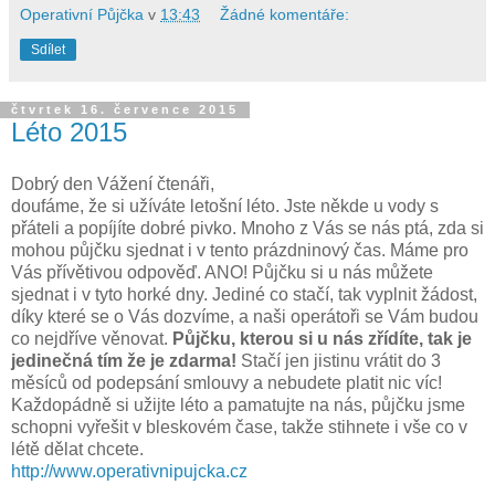
Operativní Půjčka
v
13:43
Žádné komentáře:
Sdílet
čtvrtek 16. července 2015
Léto 2015
Dobrý den Vážení čtenáři,
doufáme, že si užíváte letošní léto. Jste někde u vody s
přáteli a popíjíte dobré pivko. Mnoho z Vás se nás ptá, zda si
mohou půjčku sjednat i v tento prázdninový čas. Máme pro
Vás přívětivou odpověď. ANO! Půjčku si u nás můžete
sjednat i v tyto horké dny. Jediné co stačí, tak vyplnit žádost,
díky které se o Vás dozvíme, a naši operátoři se Vám budou
co nejdříve věnovat.
Půjčku, kterou si u nás zřídíte, tak je
jedinečná tím že je zdarma!
Stačí jen jistinu vrátit do 3
měsíců od podepsání smlouvy a nebudete platit nic víc!
Každopádně si užijte léto a pamatujte na nás, půjčku jsme
schopni vyřešit v bleskovém čase, takže stihnete i vše co v
létě dělat chcete.
http://www.operativnipujcka.cz