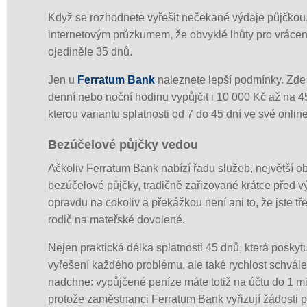
Když se rozhodnete vyřešit nečekané výdaje půjčkou, 
internetovým průzkumem, že obvyklé lhůty pro vrácení
ojediněle 35 dnů.
Jen u
Ferratum Bank
naleznete lepší podmínky. Zde 
denní nebo noční hodinu vypůjčit i 10 000 Kč až na 45
kterou variantu splatnosti od 7 do 45 dní ve své online
Bezúčelové půjčky vedou
Ačkoliv Ferratum Bank nabízí řadu služeb, největší obl
bezúčelové půjčky, tradičně zařizované krátce před výp
opravdu na cokoliv a překážkou není ani to, že jste tř
rodič na mateřské dovolené.
Nejen praktická délka splatnosti 45 dnů, která poskyt
vyřešení každého problému, ale také rychlost schvále
nadchne: vypůjčené peníze máte totiž na účtu do 1 m
protože zaměstnanci Ferratum Bank vyřizují žádosti 