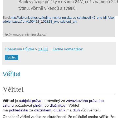
Bank vyřizuje půjčky v režimu 24/7, což znamená 24 
týdnu, včetně víkendů a svátků.
Zdroj:
http://sdeleni.idnes.cz/jedina-rychla-pujcka-se-splatnosti-45-dnu-fdj-/eko-
sdeleni.aspx?c=A150422_102828_eko-sdeleni_ahr
http://www.operativnipujcka.cz/
Operativní Půjčka
v
21:00
Žádné komentáře:
Sdílet
Věřitel
Věřitel
Věřitel
je
subjekt práva
oprávněný ze
závazkového právního
vztahu
požadovat
plnění
po
dlužníkovi
. Věřitel
má
pohledávku
za
dlužníkem
,
dlužník
má
dluh
vůči věřiteli.
Označení věřitel vzešlo ze skutečnosti, že půjčující osoba věřila, že