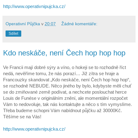
http://www.operativnipujcka.cz/
Operativní Půjčka
v
20:07
Žádné komentáře:
Sdílet
Kdo neskáče, není Čech hop hop hop
Ve Francii mají dobré sýry a víno, o hokeji se to rozhodně říct
nedá, nevěříme tomu, že nás porazí… Již zítra se hraje a
Francouzky skandovat „Kdo neskáče, není Čech hop hop hop“,
se rozhodně NEBUDE. Něco jiného by bylo, kdybyste měli chuť
se do zmiňované země podívat, a nechcete poslouchat herce
Louis de Funése v originálním znění, ale momentální rozpočet
Vám to nedovoluje, tak nás kontaktujte a něco s tím vymyslíme.
Třeba budeme schopni Vám nabídnout půjčku až 30000Kč.
Těšíme se na Vás!
http://www.operativnipujcka.cz/