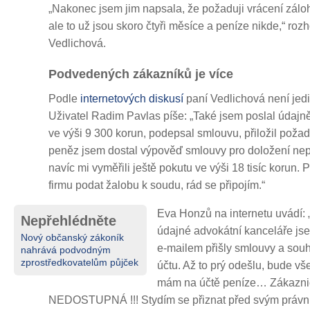
„Nakonec jsem jim napsala, že požaduji vrácení zálo
ale to už jsou skoro čtyři měsíce a peníze nikde,“ roz
Vedlichová.
Podvedených zákazníků je více
Podle
internetových diskusí
paní Vedlichová není jedin
Uživatel Radim Pavlas píše: „Také jsem poslal údajn
ve výši 9 300 korun, podepsal smlouvu, přiložil poža
peněz jsem dostal výpověď smlouvy pro doložení ne
navíc mi vyměřili ještě pokutu ve výši 18 tisíc korun.
firmu podat žalobu k soudu, rád se připojím.“
Eva Honzů na internetu uvádí: 
Nepřehlédněte
údajné advokátní kanceláře jsem
Nový občanský zákoník
e-mailem přišly smlouvy a sou
nahrává podvodným
zprostředkovatelům půjček
účtu. Až to prý odešlu, bude v
mám na účtě peníze… Zákaznic
NEDOSTUPNÁ !!! Stydím se přiznat před svým právn