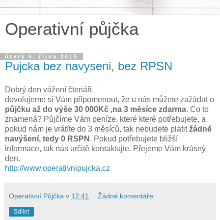
Operativní půjčka
úterý 6. října 2015
Pujcka bez navyseni, bez RPSN
Dobrý den vážení čtenáři,
dovolujeme si Vám připomenout, že u nás můžete zažádat o
půjčku až do výše 30 000Kč ,na 3 měsíce zdarma
. Co to
znamená? Půjčíme Vám peníze, které které potřebujete, a
pokud nám je vrátíte do 3 měsíců, tak nebudete platit
žádné
navýšení, tedy 0 RSPN
. Pokud potřebujete bližší
informace, tak nás určitě kontaktujte. Přejeme Vám krásný
den.
http://www.operativnipujcka.cz
Operativní Půjčka
v
12:41
Žádné komentáře:
Sdílet