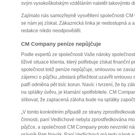
svým vysokoškolským vzděláním naletět takovýmto dil
Zajímalo nás samozřejmě vysvětlení společnosti CM
se nám jej získat. Zákaznická linka je nedostupná a a
redakce nikdo neodpověděl.
CM Company peníze nepůjčuje
Podle expertů ze společnosti Vaše nároky společno
tíživé situace klienta, který potřebuje získat finanční
společnost totiž peníze nepůjčuje, smlouvou se zava
zájemci o půjčku „obstará příležitost uzavřít smlouvu s
patří odměna pět tisíc korun. Navíc i tvrzení, že by z
na splátky úvěru, je klamání spotřebitele. CM Compa
slibovat, že zaplacená záloha bude na splátky započ
„V tomto konkrétním případě ze strany zprostředkova
činnosti, paní Vedlichové nebyla zprostředkována m
půjčce, a společnosti CM Company proto nevznikl nár
právník Petr Novák. Paní Vedlichová má tedy nárok n