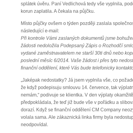
splátek úvěru. Paní Vedlichová tedy vše vyplnila, pode
korun zaplatila. A čekala na půjčku.
Místo půjčky ovšem o týden později zaslala společ
následující e-mail:
Při kontrole Vámi zaslaných dokumentů jsme bohužel zj
žádosti nedoložila Podepsaný Zápis o Rozhodčí smlo
vydané zaměstnavatelem ne starší 30ti dnů nebo kopi
poslední měsíc 6/2014. Vaše žádost i přes tyto nedos
finanční oddělení, které Vás bude telefonicky kontakto
„Jaképak nedostatky? Já jsem vyplnila vše, co požadov
že když podepisuju smlouvu 14. července, tak výplatn
nemám,“ podivuje se klientka. V den výplaty okamžitě 
předpokládala, že teď již bude vše v pořádku a slib
dorazí. Když se finanční oddělení CM Company neozý
volala sama. Ale zákaznická linka firmy byla nedostu
neodpovídal.