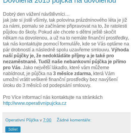
Dovolená 2015 půjčka na dovolenou
Dobrý den vážení návštěvníci…
jak jste si jistě všimly, tak polovina prázdninového léta je již
za námi, pomalu se začínáme připravovat na to, že ratolesti
půjdou do školy. Pokud ale chcete s dětmi ještě skočit
někam na dovolenou, a už na to nemáte finanční prostředky,
tak nás kontaktujte pomocí formuláře, kde se Vás optáme na
pár drobností a následně spolu uzavřeme smlouvu.
Výhoda
naší půjčky je, že nedokládáte příjmy a je také pro
nezaměstnané. Tudíž naše nebankovní půjčka je přímo
pro Vás
. Jako největší lákadlo, které vám můžeme
nabídnout, je půjčka na
3 měsíce zdarma
, která Vám
umožní vrátit veškeré finanční prostředky bez navýšení
úroku do 3 měsíců od podepsání smlouvy.
Pro Více informací nás kontaktujte na stránkách
http
://www.operativnipujcka.cz
Operativní Půjčka
v
7:00
Žádné komentáře:
Sdílet